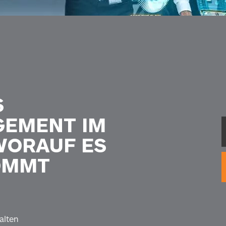
S
EMENT IM
WORAUF ES
OMMT
alten